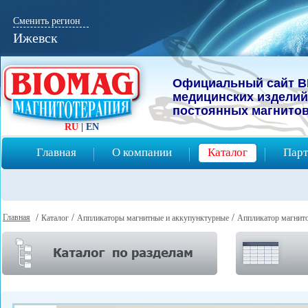
Сменить регион
Ижевск
Официальный сайт B
мeдицинcких изделий
постоянных магнитов
RU
|
EN
Главная
О компании
Каталог
Парт
Главная
/
/
/
Каталог
Аппликаторы магнитные и аккупунктурные
Аппликатор магнито